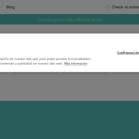
os
Ofertas
Blog
Cancela gratis hasta 48 h
s
a con el uso y desempeño de nuestro sitio web para poder proveer funcionali
r adecuadamente el contenido y publicidad en nuestro sitio web.
Más informac
Málaga
Mallorca
Va