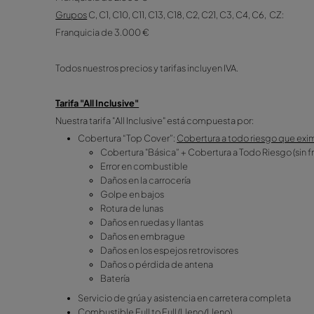
Pago con tarjeta:
Grupos
A, A1, A10, A2, A4, A8, AE, AW, B, B1, B1
Grupos
C, C1, C10, C11, C11W, C13, C18, C2, C2
Grupos
C22, C22K, C23, E18: Franquicia 1200,0
Grupos
C24, C42, C5, C7, C7W, C8, C9, D, D1, 
Grupos
A6, B3, E, E1, E12, E13, E2, E3, E4, E5, E6,
Grupos
G, G1, G2, G3, G4, G5, K, K2: Franquici
Pago en efectivo (solo en los siguientes grup
Grupos
A, A1, A10, A2, A4, A8, AE, B, B1, B18, B2, 
Franquicia de 2.500 €
Grupos
C, C1, C10, C11, C13, C18, C2, C21, C3, C4
Franquicia de 3.000 €