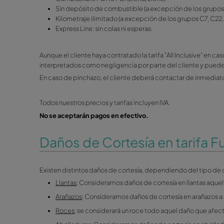
Todos nuestros precios y tarifas incluyen IVA.
Tarifa "All Inclusive"
Nuestra tarifa "All Inclusive" está compuesta por
Cobertura “Top Cover”:
Cobertura a todo r
Cobertura "Básica” + Cobertura a Tod
Error en combustible
Daños en la carrocería
Golpe en bajos
Rotura de lunas
Daños en ruedas y llantas
Daños en embrague
Daños en los espejos retrovisores
Daños o pérdida de antena
Batería
Servicio de grúa y asistencia en carreter
Combustible Full to Full (Lleno/Lleno)