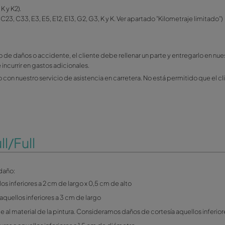
:
iesgo que exime al cliente de la franquicia
. La mejor cobertu
o Riesgo (sin franquicia)
a completa