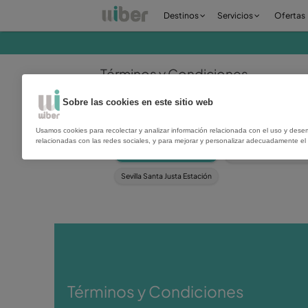
Destinos
Servici
Términos y Condicione
Sobre las cookies en este sitio web
Selecciona delegación
Usamos cookies para recolectar y analizar información relacionad
relacionadas con las redes sociales, y para mejorar y personaliza
Alicante
Sevilla Santa Justa Estación