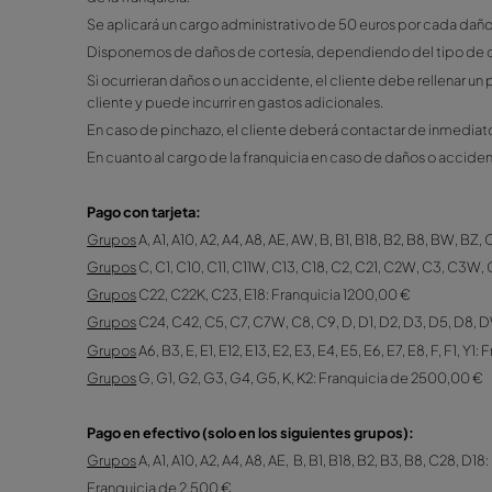
Robo de vehículo. En caso de robo, el
Asistencia en carretera sólo en caso de ac
Combustible Full to Full (Lleno/Lleno)
Kilometraje ilimitado (a excepción de los g
Cobraremos la franquicia de la tarjeta de crédi
cliente, procederemos a la devolución de la fr
de la franquicia.
Se aplicará un cargo administrativo de 50 euros
Disponemos de daños de cortesía, dependiendo d
Si ocurrieran daños o un accidente, el cliente 
cliente y puede incurrir en gastos adicionales.
En caso de pinchazo, el cliente deberá contacta
En cuanto al cargo de la franquicia en caso de