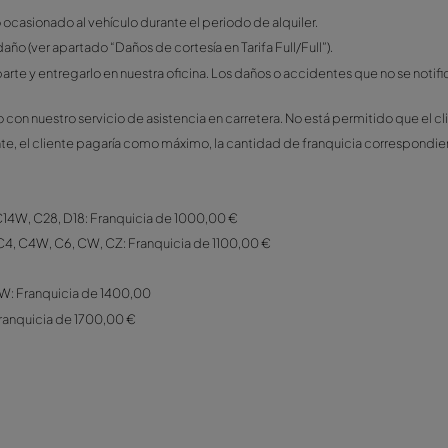
 cliente está obligado a denunciarlo a la policía y entregar la 
cidente (no en caso de negligencia del cliente: pérdida de lla
rupos C7, C9, C22, C23, E3, E5, E12, E13, G2, G3, G5, K y K2. V
to/débito del cliente en el momento de la recogida del vehícu
anquicia. La franquicia se cobrará en caso de daños. Wiber n
 por cada daño ocasionado al vehículo durante el periodo de 
el tipo de daño (ver apartado “Daños de cortesía en Tarifa F
debe rellenar un parte y entregarlo en nuestra oficina. Los d
r de inmediato con nuestro servicio de asistencia en carreter
 daños o accidente, el cliente pagaría como máximo, la cant