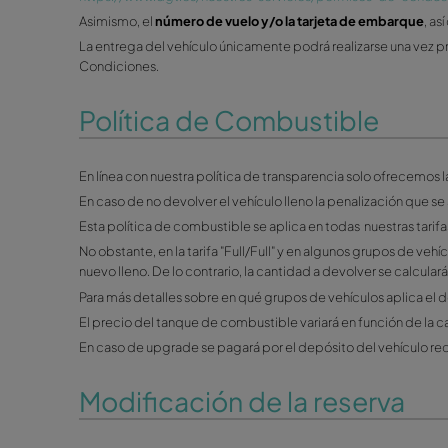
Documentación necesa
Para formalizar el contrato y recoger el vehícu
original y en formato físico
: