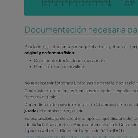
Llantas
: Consideramos daños de cortesía en
Arañazos
: Consideramos daños de cortesía
Roces
: se considerará un roce todo aquel
Abolladuras
: Consideramos daños de corte
Varios daños:
Este concepto corresponde a l
el cliente será responsable de dichos dañ
Los daños se medirán con una herramienta que s