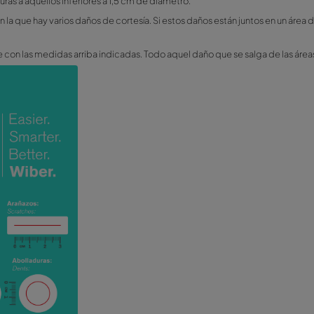
 de los grupos K y K2).
rupos C7, C22, C23, C33, E3, E5, E12, E13, G2, G3, K y K. Ver a
 Inclusive" en caso de daños o accidente, el cliente debe relle
liente y puede incurrir en gastos adicionales.
r de inmediato con nuestro servicio de asistencia en carreter
rifa Full/Full
do del tipo de daño: