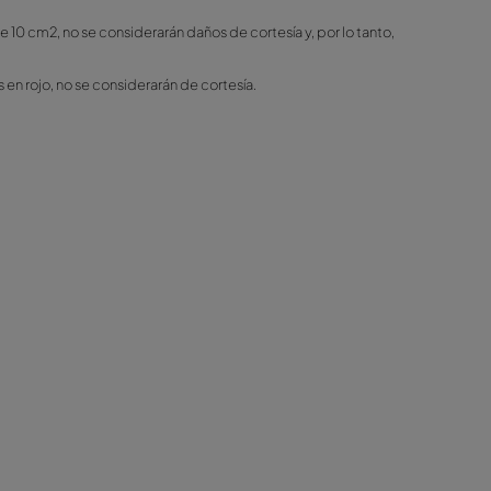
partado "Kilometraje limitado")
nar un parte y entregarlo en nuestra oficina. Los daños o acci
a. No está permitido que el cliente realice reparaciones por 