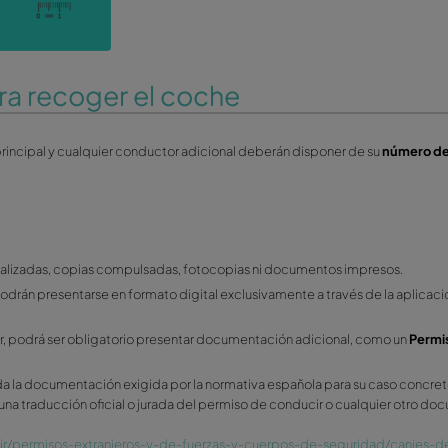
 llantas aquellos inferiores a 2 cm de largo x 0,5 cm de alto
 en arañazos a aquellos inferiores a 3 cm de largo
 daño que afecte al material de la pintura. Consideramos daños
sía en abolladuras a aquellos inferiores a 1,5 cm de diámetro
a situación en la que hay varios daños de cortesía. Si estos d
os.
e corresponde con las medidas arriba indicadas. Todo aquel d