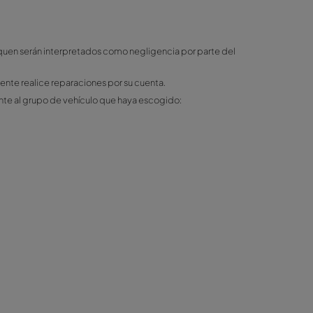
denuncia en nuestra oficina junto con la llave del vehículo.
ves, golpe en bajos, etc.)
er apartado "Kilometraje limitado")
lo. Una vez devuelto el vehículo, si está en las mismas condi
o se hace responsable de las comisiones cargadas por el banco
alquiler.
ull/Full”).
años o accidentes que no se notifiquen serán interpretados com
a. No está permitido que el cliente realice reparaciones por 
idad de franquicia correspondiente al grupo de vehículo que 