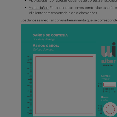
Sin depósito de combustible (a excepción
Kilometraje ilimitado (a excepción de los g
Express Line: sin colas ni esperas.
Aunque el cliente haya contratado la tarifa "All
interpretados como negligencia por parte del c
En caso de pinchazo, el cliente deberá contacta
Todos nuestros precios y tarifas incluyen IVA.
No se aceptarán pagos en efectivo.
Daños de Cortesía en ta
Existen distintos daños de cortesía, dependien