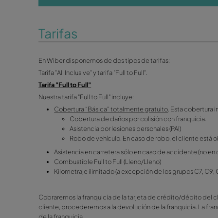
Wiber Alicante
Términos y Condiciones
Tarifas
En Wiber disponemos de dos tipos de tarifas:
Tarifa "All Inclusive" y tarifa "Full to Full".
Tarifa "Full to Full"
Nuestra tarifa "Full to Full" incluye:
Cobertura “Básica” totalmente gratuito
. 
Cobertura de daños por colisión con
Asistencia por lesiones personales (P