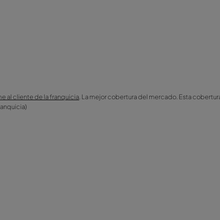
8, B2, B8, BW, BZ, C14W, C28, D18: Franquicia de 1000,00 €
1, C2W, C3, C3W, C4, C4W, C6, CW, CZ: Franquicia de 1100,00 
0 €
D2, D3, D5, D8, DW: Franquicia de 1400,00
 E7, E8, F, F1, Y1: Franquicia de 1700,00 €
a de 2500,00 €
os):
B3, B8, C28, D18:
, C6, CZ: