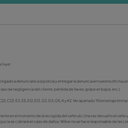
Esta cobertura incluye:
 franquicia.
AI)